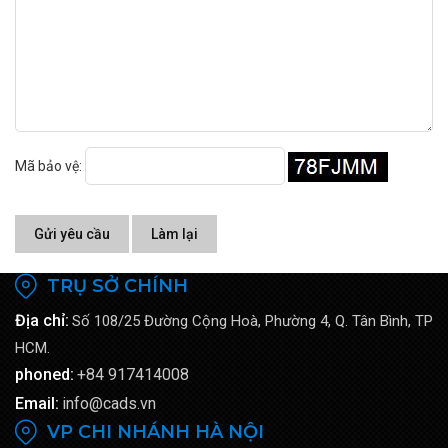
Mã bảo vệ:
Gửi yêu cầu
Làm lại
TRỤ SỞ CHÍNH
Địa chỉ:
Số 108/25 Đường Cộng Hoà, Phường 4, Q. Tân Bình, TP
HCM.
phoned:
+84 917414008
Email:
info@cads.vn
VP CHI NHÁNH HÀ NỘI