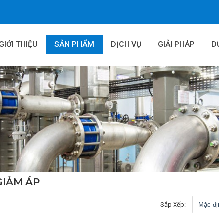
GIỚI THIỆU
SẢN PHẨM
DỊCH VỤ
GIẢI PHÁP
D
GIẢM ÁP
Sắp Xếp: