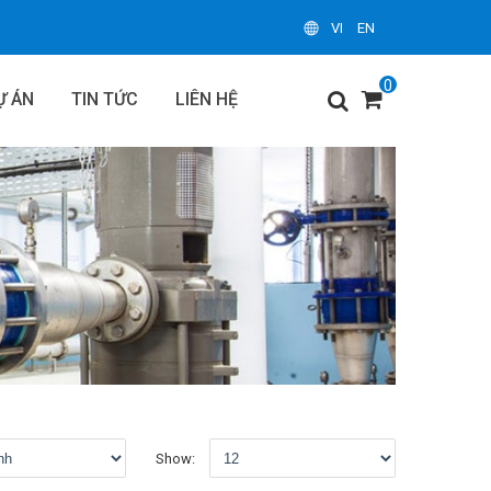
VI
EN
0
Ự ÁN
TIN TỨC
LIÊN HỆ
Show: