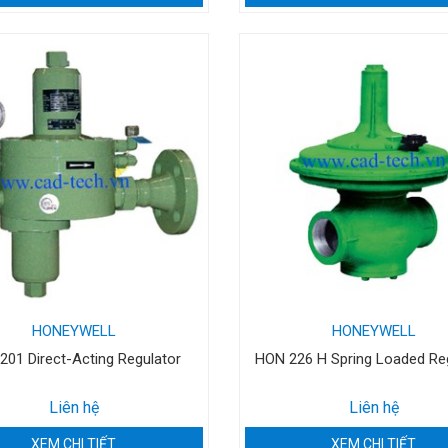
HONEYWELL
HONEYWELL
201 Direct-Acting Regulator
HON 226 H Spring Loaded Re
Liên hệ
Liên hệ
XEM CHI TIẾT
XEM CHI TIẾT