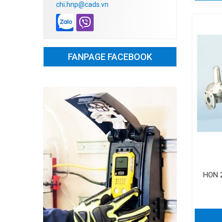
chi.hnp@cads.vn
FANPAGE FACEBOOK
HON 2