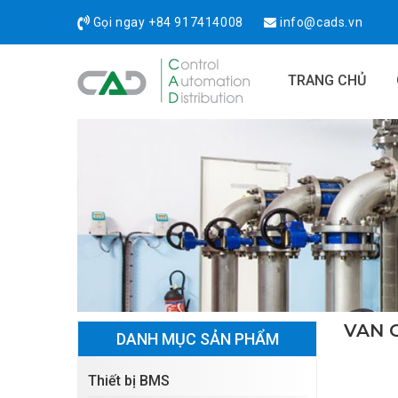
Gọi ngay
+84 917414008
info@cads.vn
TRANG CHỦ
VAN 
DANH MỤC SẢN PHẨM
Thiết bị BMS