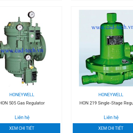
HONEYWELL
HONEYWELL
HON 505 Gas Regulator
HON 219 Single-Stage Regu
Liên hệ
Liên hệ
XEM CHI TIẾT
XEM CHI TIẾT