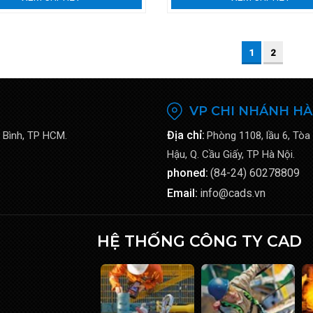
1
2
VP CHI NHÁNH HÀ
Địa chỉ:
 Bình, TP HCM.
Phòng 1108, lầu 6, Tòa
Hậu, Q. Cầu Giấy, TP Hà Nội.
phoned:
(84-24) 60278809
Email:
info@cads.vn
HỆ THỐNG CÔNG TY CAD