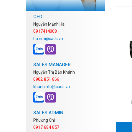
CEO
Nguyễn Mạnh Hà
0917414008
ha.nm@cads.vn
SALES MANAGER
Nguyễn Thị Bảo Khánh
0902 851 866
khanh.ntb@cads.vn
SALES ADMIN
Phương Chi
0917 684 857