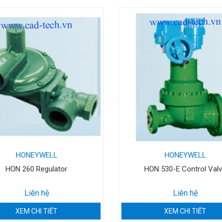
HONEYWELL
HONEYWELL
HON 260 Regulator
HON 530-E Control Val
Liên hệ
Liên hệ
XEM CHI TIẾT
XEM CHI TIẾT