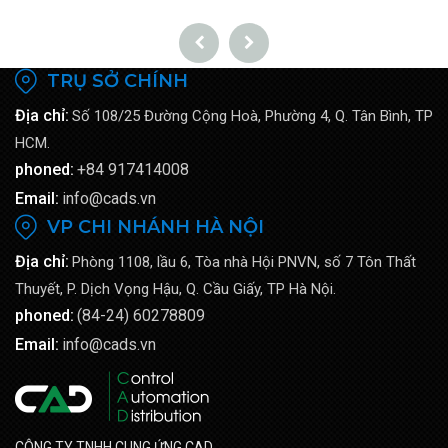
TRỤ SỞ CHÍNH
Địa chỉ:
Số 108/25 Đường Cộng Hoà, Phường 4, Q. Tân Bình, TP
HCM.
phoned:
+84 917414008
Email:
info@cads.vn
VP CHI NHÁNH HÀ NỘI
Địa chỉ:
Phòng 1108, lầu 6, Tòa nhà Hội PNVN, số 7 Tôn Thất
Thuyết, P. Dịch Vọng Hậu, Q. Cầu Giấy, TP Hà Nội.
phoned:
(84-24) 60278809
Email:
info@cads.vn
CÔNG TY TNHH CUNG ỨNG CAD