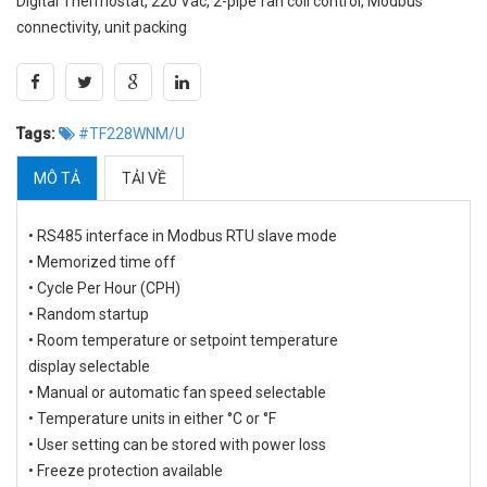
Digital Thermostat, 220 Vac, 2-pipe fan coil control, Modbus
connectivity, unit packing
Tags:
#TF228WNM/U
MÔ TẢ
TẢI VỀ
• RS485 interface in Modbus RTU slave mode
• Memorized time off
• Cycle Per Hour (CPH)
• Random startup
• Room temperature or setpoint temperature
display selectable
• Manual or automatic fan speed selectable
• Temperature units in either °C or °F
• User setting can be stored with power loss
• Freeze protection available