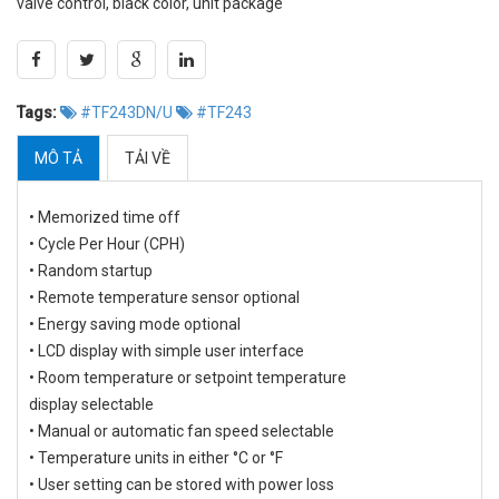
valve control, black color, unit package
Tags:
#TF243DN/U
#TF243
MÔ TẢ
TẢI VỀ
• Memorized time off
• Cycle Per Hour (CPH)
• Random startup
• Remote temperature sensor optional
• Energy saving mode optional
• LCD display with simple user interface
• Room temperature or setpoint temperature
display selectable
• Manual or automatic fan speed selectable
• Temperature units in either °C or °F
• User setting can be stored with power loss