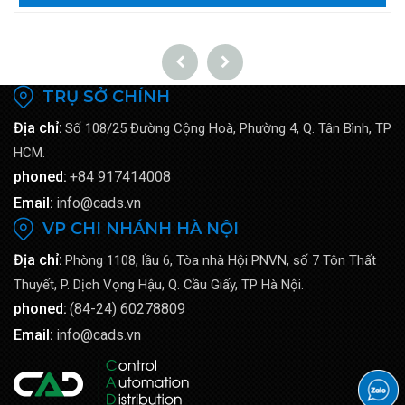
TRỤ SỞ CHÍNH
Địa chỉ:
Số 108/25 Đường Cộng Hoà, Phường 4, Q. Tân Bình, TP
HCM.
phoned:
+84 917414008
Email:
info@cads.vn
VP CHI NHÁNH HÀ NỘI
Địa chỉ:
Phòng 1108, lầu 6, Tòa nhà Hội PNVN, số 7 Tôn Thất
Thuyết, P. Dịch Vọng Hậu, Q. Cầu Giấy, TP Hà Nội.
phoned:
(84-24) 60278809
Email:
info@cads.vn