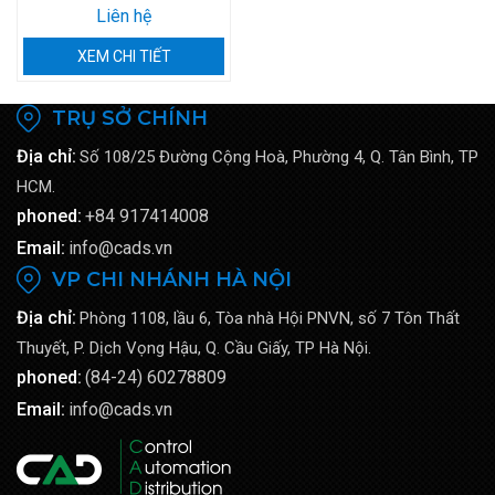
Liên hệ
XEM CHI TIẾT
TRỤ SỞ CHÍNH
Địa chỉ:
Số 108/25 Đường Cộng Hoà, Phường 4, Q. Tân Bình, TP
HCM.
phoned:
+84 917414008
Email:
info@cads.vn
VP CHI NHÁNH HÀ NỘI
Địa chỉ:
Phòng 1108, lầu 6, Tòa nhà Hội PNVN, số 7 Tôn Thất
Thuyết, P. Dịch Vọng Hậu, Q. Cầu Giấy, TP Hà Nội.
phoned:
(84-24) 60278809
Email:
info@cads.vn